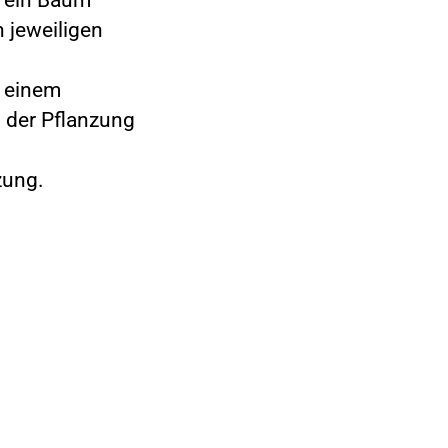
n jeweiligen
f einem
i der Pflanzung
.
zung.