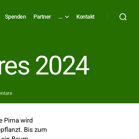
Spenden
Partner
…
Kontakt
res 2024
zu
ntare
Pirnas
Baum
des
 Pirna wird
Jahres
pflanzt. Bis zum
2024
n ein Baum