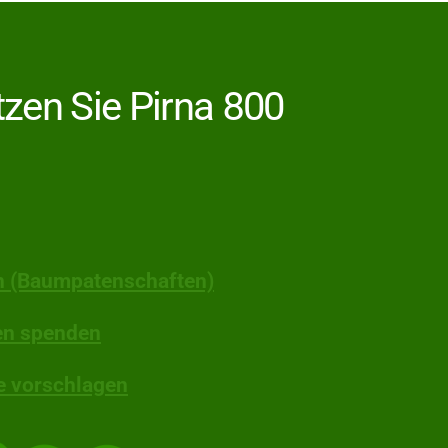
tzen Sie Pirna 800
 (Baumpatenschaften)
en spenden
e vorschlagen