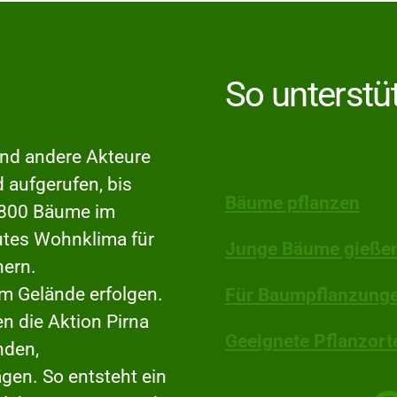
So unterstü
und andere Akteure
d aufgerufen, bis
Bäume pflanzen
– 800 Bäume im
gutes Wohnklima für
Junge Bäume gießen
hern.
em Gelände erfolgen.
Für Baumpflanzung
 die Aktion Pirna
Geeignete Pflanzort
nden,
en. So entsteht ein