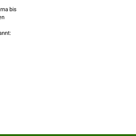
rna bis
en
annt: