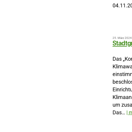
04.11.2
25. März 2024
Stadtg
Das „Ko
Klimawa
einstimm
beschlo
Einricht
Klimaan
um zusa
Das…
| 