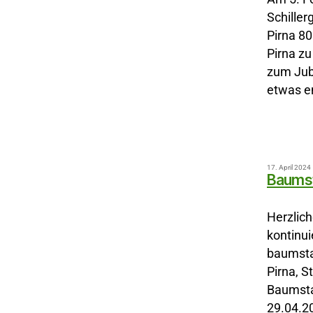
Schiller
Pirna 80
Pirna zu
zum Jub
etwas e
17. April 2024
Baums
Herzlich
kontinui
baumstar
Pirna, S
Baumsta
29.04.2