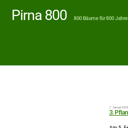
Pirna 800
800 Bäume für 800 Jahre
7. Januar 202
3. Pfla
Am 5. Fe