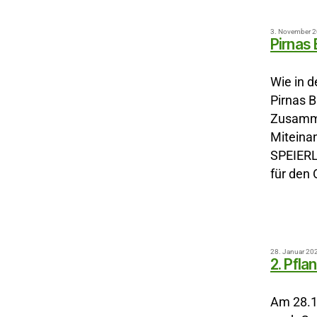
3. November 
Pirnas
Wie in d
Pirnas 
Zusamme
Miteinan
SPEIERL
für den 
28. Januar 20
2. Pfla
Am 28.1