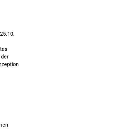
 25.10.
tes
 der
nzeption
amen