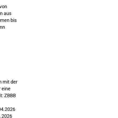
 von
en aus
umen bis
enn
n mit der
r eine
it: ZBBB
04.2026
0.2026