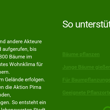
So unterstü
und andere Akteure
d aufgerufen, bis
Bäume pflanzen
– 800 Bäume im
gutes Wohnklima für
Junge Bäume gießen
hern.
em Gelände erfolgen.
Für Baumpflanzung
 die Aktion Pirna
Geeignete Pflanzort
nden,
en. So entsteht ein
 lebenswerten Stadt