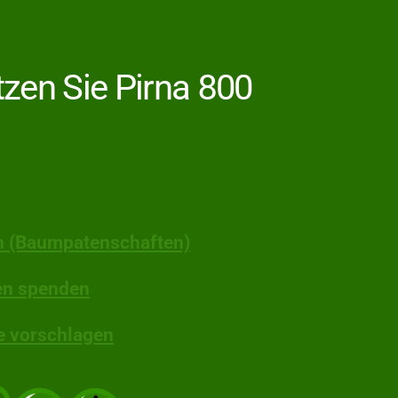
tzen Sie Pirna 800
 (Baumpatenschaften)
en spenden
e vorschlagen