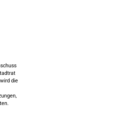
sschuss
tadtrat
ird die
zungen,
ten.